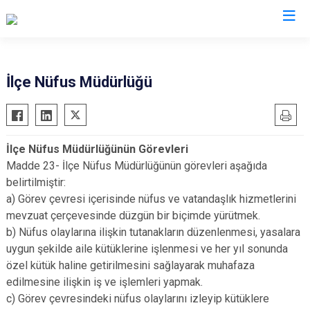
Kütahya
İlçe Nüfus Müdürlüğü
Altıntaş
Gediz
Aslanapa
Hisarcık
İlçe Nüfus Müdürlüğünün Görevleri
Çavdarhisar
Pazarlar
Madde 23- İlçe Nüfus Müdürlüğünün görevleri aşağıda
Domaniç
Şaphane
belirtilmiştir:
Dumlupınar
Simav
a) Görev çevresi içerisinde nüfus ve vatandaşlık hizmetlerini
mevzuat çerçevesinde düzgün bir biçimde yürütmek.
Emet
Tavşanlı
b) Nüfus olaylarına ilişkin tutanakların düzenlenmesi, yasalara
uygun şekilde aile kütüklerine işlenmesi ve her yıl sonunda
özel kütük haline getirilmesini sağlayarak muhafaza
edilmesine ilişkin iş ve işlemleri yapmak.
c) Görev çevresindeki nüfus olaylarını izleyip kütüklere