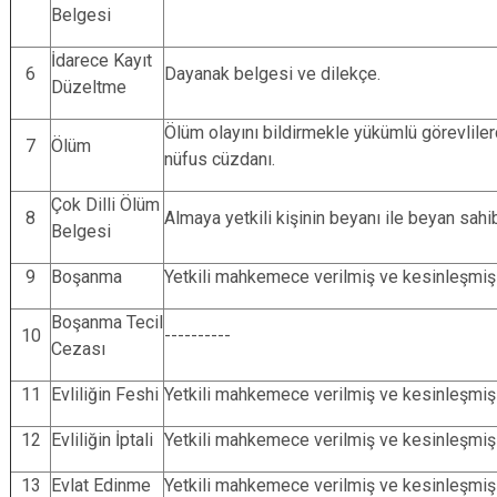
Belgesi
İdarece Kayıt
6
Dayanak belgesi ve dilekçe.
Düzeltme
Ölüm olayını bildirmekle yükümlü görevlile
7
Ölüm
nüfus cüzdanı.
Çok Dilli Ölüm
8
Almaya yetkili kişinin beyanı ile beyan sahi
Belgesi
9
Boşanma
Yetkili mahkemece verilmiş ve kesinleşmiş 
Boşanma Tecil
10
----------
Cezası
11
Evliliğin Feshi
Yetkili mahkemece verilmiş ve kesinleşmiş 
12
Evliliğin İptali
Yetkili mahkemece verilmiş ve kesinleşmiş 
13
Evlat Edinme
Yetkili mahkemece verilmiş ve kesinleşmiş 