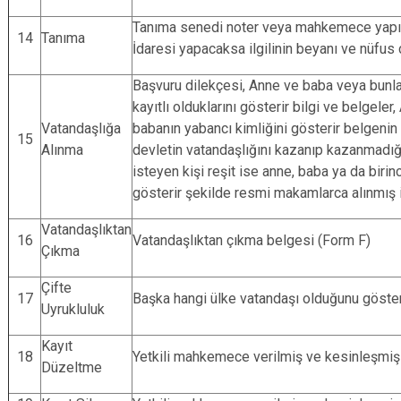
Tanıma senedi noter veya mahkemece yapıl
14
Tanıma
İdaresi yapacaksa ilgilinin beyanı ve nüfus
Başvuru dilekçesi, Anne ve baba veya bunlar
kayıtlı olduklarını gösterir bilgi ve belgel
Vatandaşlığa
babanın yabancı kimliğini gösterir belgenin t
15
Alınma
devletin vatandaşlığını kazanıp kazanmadığı
isteyen kişi reşit ise anne, baba ya da birin
gösterir şekilde resmi makamlarca alınmış i
Vatandaşlıktan
16
Vatandaşlıktan çıkma belgesi (Form F)
Çıkma
Çifte
17
Başka hangi ülke vatandaşı olduğunu göster
Uyrukluluk
Kayıt
18
Yetkili mahkemece verilmiş ve kesinleşmiş 
Düzeltme