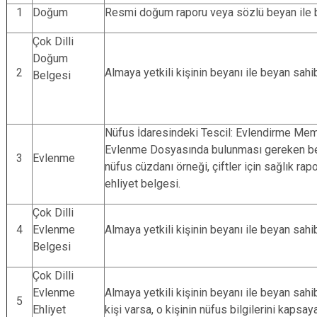
1
Doğum
Resmi doğum raporu veya sözlü beyan ile b
Çok Dilli
Doğum
2
Almaya yetkili kişinin beyanı ile beyan sahi
Belgesi
Nüfus İdaresindeki Tescil: Evlendirme Mem
Evlenme Dosyasında bulunması gereken belg
3
Evlenme
nüfus cüzdanı örneği, çiftler için sağlık rap
ehliyet belgesi.
Çok Dilli
4
Evlenme
Almaya yetkili kişinin beyanı ile beyan sahi
Belgesi
Çok Dilli
Evlenme
Almaya yetkili kişinin beyanı ile beyan sahi
5
Ehliyet
kişi varsa, o kişinin nüfus bilgilerini kapsa