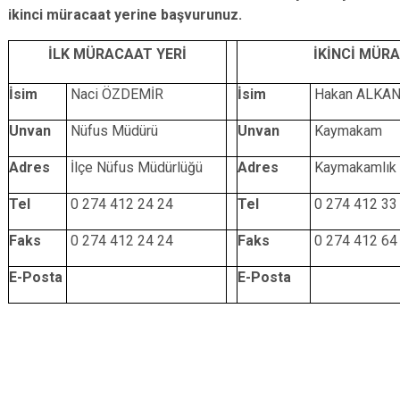
ikinci müracaat yerine başvurunuz.
İLK MÜRACAAT YERİ
İKİNCİ MÜR
İsim
Naci ÖZDEMİR
İsim
Hakan ALKA
Unvan
Nüfus Müdürü
Unvan
Kaymakam
Adres
İlçe Nüfus Müdürlüğü
Adres
Kaymakamlık
Tel
0 274 412 24 24
Tel
0 274 412 33
Faks
0 274 412 24 24
Faks
0 274 412 64
E-Posta
E-Posta