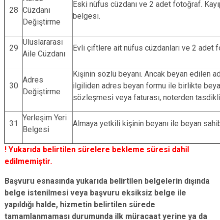
Eski nüfus cüzdanı ve 2 adet fotoğraf. Kayıp
28
Cüzdanı
belgesi.
Değiştirme
Uluslararası
29
Evli çiftlere ait nüfus cüzdanları ve 2 adet f
Aile Cüzdanı
Kişinin sözlü beyanı. Ancak beyan edilen ad
Adres
30
ilgiliden adres beyan formu ile birlikte beya
Değiştirme
sözleşmesi veya faturası, noterden tasdikli 
Yerleşim Yeri
31
Almaya yetkili kişinin beyanı ile beyan sahi
Belgesi
! Yukarıda belirtilen sürelere bekleme süresi dahil
edilmemiştir.
Başvuru esnasında yukarıda belirtilen belgelerin dışında
belge istenilmesi veya başvuru eksiksiz belge ile
yapıldığı halde, hizmetin belirtilen sürede
tamamlanmaması durumunda ilk müracaat yerine ya da