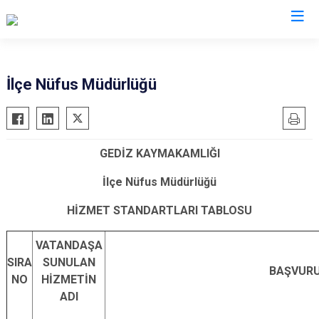
Kütahya
İlçe Nüfus Müdürlüğü
Altıntaş
Gediz
Aslanapa
Hisarcık
GEDİZ KAYMAKAMLIĞI
Çavdarhisar
Pazarlar
Domaniç
Şaphane
İlçe Nüfus Müdürlüğü
Dumlupınar
Simav
HİZMET STANDARTLARI TABLOSU
Emet
Tavşanlı
VATANDAŞA
SIRA
SUNULAN
BAŞVURU
NO
HİZMETİN
ADI