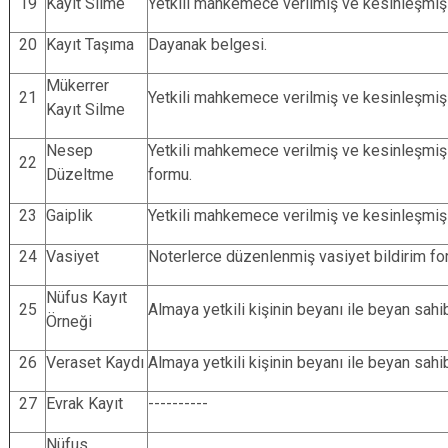
19
Kayıt Silme
Yetkili mahkemece verilmiş ve kesinleşmiş 2
20
Kayıt Taşıma
Dayanak belgesi.
Mükerrer
21
Yetkili mahkemece verilmiş ve kesinleşmiş 2
Kayıt Silme
Nesep
Yetkili mahkemece verilmiş ve kesinleşmi
22
Düzeltme
formu.
23
Gaiplik
Yetkili mahkemece verilmiş ve kesinleşmiş 
24
Vasiyet
Noterlerce düzenlenmiş vasiyet bildirim for
Nüfus Kayıt
25
Almaya yetkili kişinin beyanı ile beyan sahi
Örneği
26
Veraset Kaydı
Almaya yetkili kişinin beyanı ile beyan sahi
27
Evrak Kayıt
----------
Nüfus