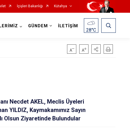
vlet
İçişleri Bakanlığı
Kütahya
LERİMİZ
GÜNDEM
İLETİŞİM
28
°C
Gediz
anı Necdet AKEL, Meclis Üyeleri
Hisarcık
han YILDIZ, Kaymakamımız Sayın
Pazarlar
ı Olsun Ziyaretinde Bulundular
Şaphane