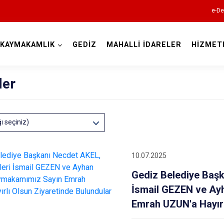
e-De
KAYMAKAMLIK
GEDİZ
MAHALLİ İDARELER
HİZMET
Kütahya
ler
ğı seçiniz)
10.07.2025
Altıntaş
Gediz Belediye Başk
Aslanapa
İsmail GEZEN ve Ay
Çavdarhisar
Emrah UZUN'a Hayırl
Domaniç