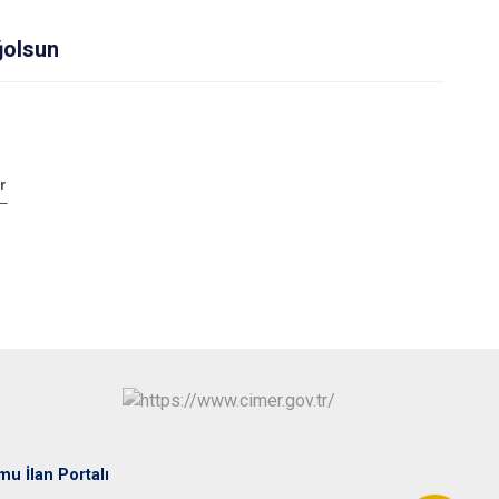
ğolsun
r
mu İlan Portalı