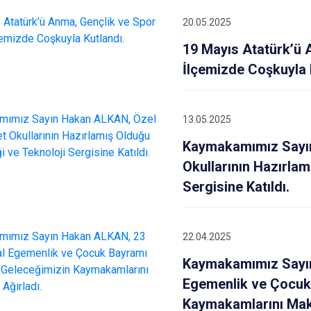
Dumlupınar
20.05.2025
Emet
19 Mayıs Atatürk’ü 
İlçemizde Coşkuyla 
13.05.2025
Kaymakamımız Sayın
Okullarının Hazırlam
Sergisine Katıldı.
22.04.2025
Kaymakamımız Sayın
Egemenlik ve Çocuk 
Kaymakamlarını Mak